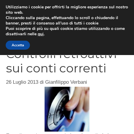
Vai
Utilizziamo i cookie per offrirti la migliore esperienza sul nostro
al
sito web.
Cliccando sulla pagina, effettuando lo scroll o chiudendo il
MEN
contenuto
banner, presti il consenso all’uso di tutti i cookie
Puoi scoprire di più su quali cookie stiamo utilizzando o come
disattivarli nelle
qui
.
Accetta
Controlli retroattivi
sui conti correnti
26 Luglio 2013
di
Gianfilippo Verbani