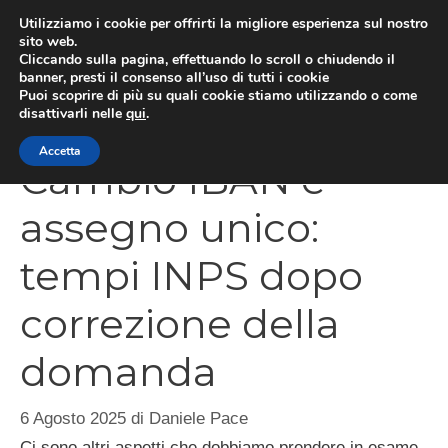
Vai
Utilizziamo i cookie per offrirti la migliore esperienza sul nostro
al
sito web.
Cliccando sulla pagina, effettuando lo scroll o chiudendo il
MEN
contenuto
banner, presti il consenso all’uso di tutti i cookie
Puoi scoprire di più su quali cookie stiamo utilizzando o come
disattivarli nelle
qui
.
Accetta
Cambio IBAN e
assegno unico:
tempi INPS dopo
correzione della
domanda
6 Agosto 2025
di
Daniele Pace
Ci sono altri aspetti che dobbiamo prendere in esame