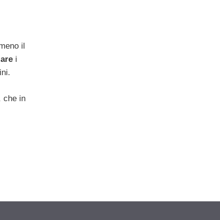
meno il
are
i
ini.
, che in