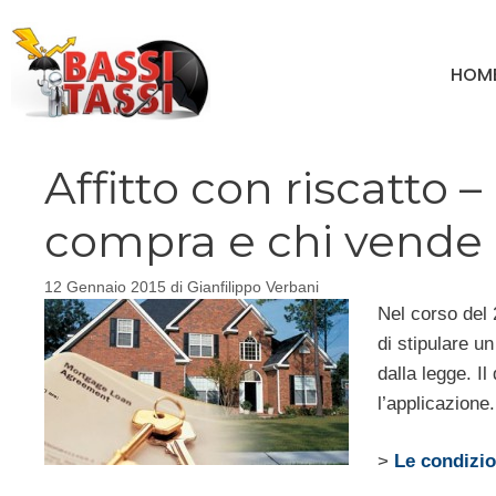
Vai
al
HOM
contenuto
Affitto con riscatto –
compra e chi vende
12 Gennaio 2015
di
Gianfilippo Verbani
Nel corso del 2
di stipulare un
dalla legge. Il
l’applicazione.
>
Le condizion