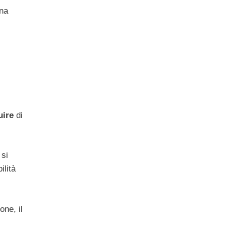
una
uire
di
 si
ilità
one, il