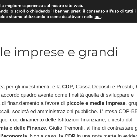
i la migliore esperienza sul nostro sito web.
ndo lo scroll o chiudendo il banner, presti il consenso all’uso di tutti i
ookie stiamo utilizzando o come disattivarli nelle
qui
.
E
CONTI CORRENTI
PRESTITI
MUTUI
le imprese e grandi
a per gli investimenti, e la
CDP
, Cassa Depositi e Prestiti,
 accordo quadro avente come finalità quella di sviluppare e
tà di finanziamento a favore di
piccole e medie imprese
, gru
 locali, società ed amministrazioni pubbliche. L’intesa CDP-BE
n quel coordinamento delle Istituzioni finanziarie, chiesto dal
mia e delle Finanze
, Giulio Tremonti, al fine di contrastare g
ull’economia
. Non a caso, la
CDP
in una nota mette in evide