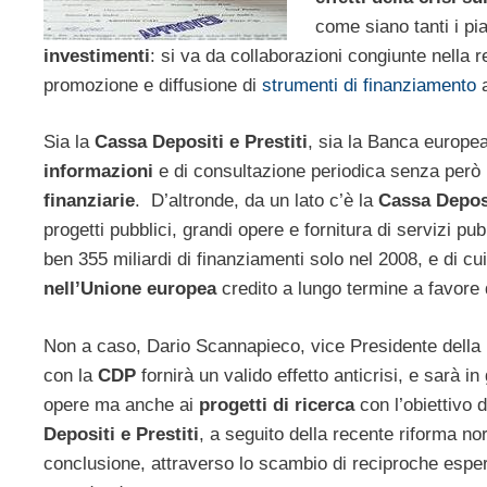
come siano tanti i pi
investimenti
: si va da collaborazioni congiunte nella 
promozione e diffusione di
strumenti di finanziamento
a
Sia la
Cassa Depositi e Prestiti
, sia la Banca europea
informazioni
e di consultazione periodica senza però p
finanziarie
. D’altronde, da un lato c’è la
Cassa Deposi
progetti pubblici, grandi opere e fornitura di servizi pubb
ben 355 miliardi di finanziamenti solo nel 2008, e di cui 
nell’Unione europea
credito a lungo termine a favore d
Non a caso, Dario Scannapieco, vice Presidente della
con la
CDP
fornirà un valido effetto anticrisi, e sarà i
opere ma anche ai
progetti di ricerca
con l’obiettivo 
Depositi e Prestiti
, a seguito della recente riforma no
conclusione, attraverso lo scambio di reciproche espe