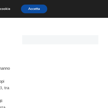
 cookie
Accetta
CARTE DI CREDITO
ASSICURAZIONI
 hanno
ppi
I, tra
li
nza