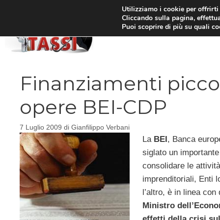
Vai
Utilizziamo i cookie per offrirt
Cliccando sulla pagina, effettua
al
Puoi scoprire di più su quali c
HOM
contenuto
Finanziamenti picco
opere BEI-CDP
7 Luglio 2009
di
Gianfilippo Verbani
La
BEI
, Banca europe
siglato un importante
consolidare le attivi
imprenditoriali, Enti
l’altro, è in linea co
Ministro dell’Econo
effetti della crisi s