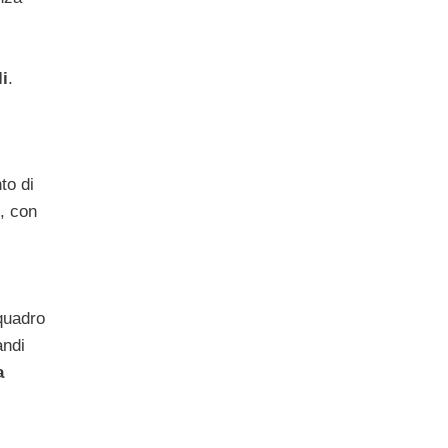
li
.
to di
, con
 quadro
andi
a