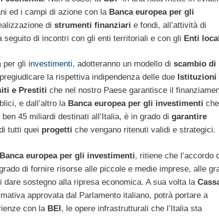
ani ed i campi di azione con la
Banca europea per gli
realizzazione di
strumenti finanziari
e fondi, all’attività di
 seguito di incontri con gli enti territoriali e con gli
Enti loca
 per gli
investimenti
, adotteranno un modello di
scambio di
regiudicare la rispettiva indipendenza delle due
Istituzioni
ti e Prestiti
che nel nostro Paese garantisce il finanziamen
lici, e dall’altro la
Banca europea per gli investimenti
che
ben 45 miliardi destinati all’Italia, è in grado di
garantire
i tutti quei
progetti
che vengano ritenuti validi e strategici.
Banca europea per gli investimenti
, ritiene che l’accordo
n grado di fornire risorse alle piccole e medie imprese, alle gr
di dare sostegno alla ripresa economica. A sua volta la
Cass
rmativa approvata dal Parlamento italiano, potrà portare a
rienze con la
BEI
, le opere infrastrutturali che l’Italia sta