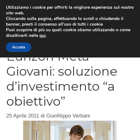
Vai
Utilizziamo i cookie per offrirti la migliore esperienza sul nostro
al
sito web.
Cliccando sulla pagina, effettuando lo scroll o chiudendo il
MEN
contenuto
banner, presti il consenso all’uso di tutti i cookie
Puoi scoprire di più su quali cookie stiamo utilizzando o come
disattivarli nelle
qui
.
Accetta
Eurizon Meta
Giovani: soluzione
d’investimento “a
obiettivo”
25 Aprile 2011
di
Gianfilippo Verbani