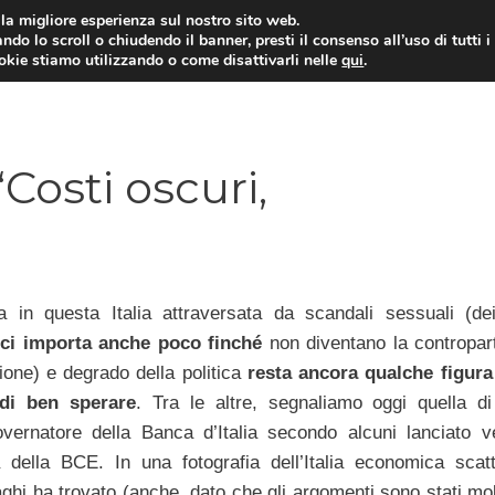
i la migliore esperienza sul nostro sito web.
ndo lo scroll o chiudendo il banner, presti il consenso all’uso di tutti i
ookie stiamo utilizzando o come disattivarli nelle
qui
.
E
CONTI CORRENTI
PRESTITI
MUTUI
Costi oscuri,
a in questa Italia attraversata da scandali sessuali (dei
,
ci importa anche poco finché
non diventano la contropart
ione) e degrado della politica
resta ancora qualche figura
di ben sperare
. Tra le altre, segnaliamo oggi quella d
overnatore della Banca d’Italia secondo alcuni lanciato v
 della BCE. In una fotografia dell’Italia economica scat
ghi ha trovato (anche, dato che gli argomenti sono stati mol