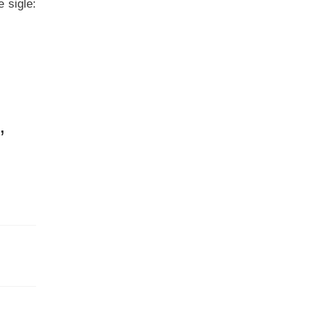
e sigle:
”