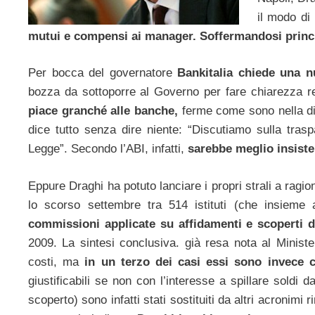
il modo di
mutui e compensi ai manager. Soffermandosi princ
Per bocca del governatore
Bankitalia chiede una n
bozza da sottoporre al Governo per fare chiarezza re
piace granché alle banche,
ferme come sono nella dife
dice tutto senza dire niente: “Discutiamo sulla tra
Legge”. Secondo l’ABI, infatti,
sarebbe meglio insist
Eppure Draghi ha potuto lanciare i propri strali a ragi
lo scorso settembre tra 514 istituti (che insieme 
commissioni applicate su affidamenti e scoperti d
2009. La sintesi conclusiva. già resa nota al Ministe
costi, ma
in un terzo dei casi essi sono invece c
giustificabili se non con l’interesse a spillare soldi 
scoperto) sono infatti stati sostituiti da altri acronim