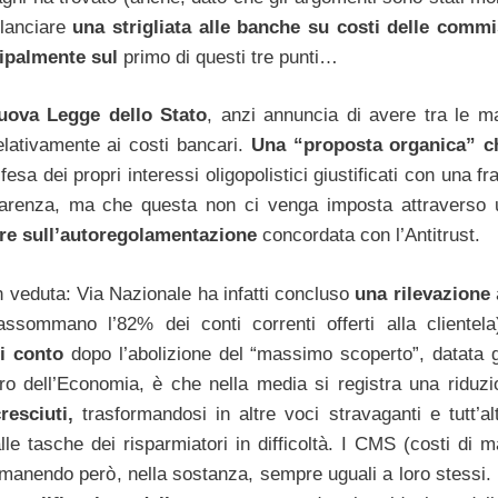
 lanciare
una strigliata alle banche su costi delle commi
ipalmente sul
primo di questi tre punti…
uova Legge dello Stato
, anzi annuncia di avere tra le m
lativamente ai costi bancari.
Una “proposta organica” c
sa dei propri interessi oligopolistici giustificati con una f
sparenza, ma che questa non ci venga imposta attraverso u
ere sull’autoregolamentazione
concordata con l’Antitrust.
on veduta: Via Nazionale ha infatti concluso
una rilevazione
assommano l’82% dei conti correnti offerti alla clientel
i conto
dopo l’abolizione del “massimo scoperto”, datata 
ro dell’Economia, è che nella media si registra una riduzi
resciuti,
trasformandosi in altre voci stravaganti e tutt’al
dalle tasche dei risparmiatori in difficoltà. I CMS (costi di
i rimanendo però, nella sostanza, sempre uguali a loro stessi