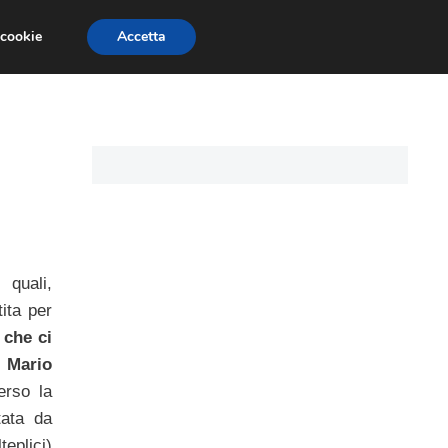
 cookie
Accetta
CARTE DI CREDITO
ASSICURAZIONI
 quali,
ita per
 che ci
i
Mario
erso la
tata da
teplici)