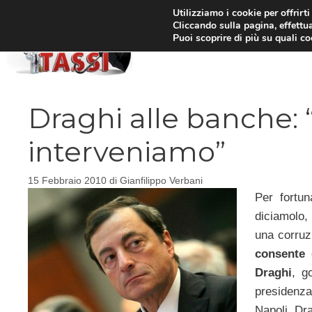
Vai
Utilizziamo i cookie per offrirt
Cliccando sulla pagina, effettua
al
Puoi scoprire di più su quali c
HOM
contenuto
Draghi alle banche: “
interveniamo”
15 Febbraio 2010
di
Gianfilippo Verbani
Per fortun
diciamolo
una corruz
consente 
Draghi
, g
presidenza
Napoli, Dra