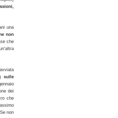
ssioni,
ani una
he non
rase che
n’altra
avviata
a)
sulle
gennaio
one dei
tro che
 massimo
. Se non