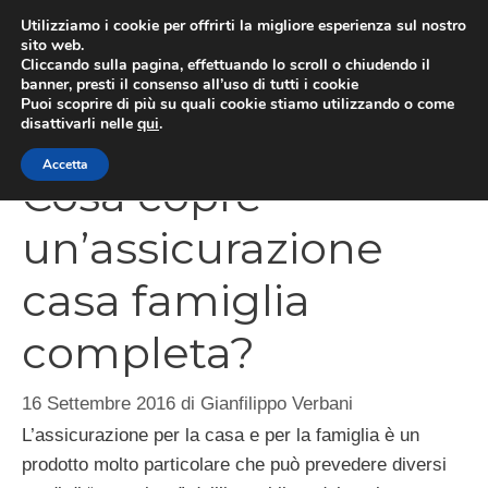
Vai
Utilizziamo i cookie per offrirti la migliore esperienza sul nostro
al
sito web.
Cliccando sulla pagina, effettuando lo scroll o chiudendo il
MEN
contenuto
banner, presti il consenso all’uso di tutti i cookie
Puoi scoprire di più su quali cookie stiamo utilizzando o come
disattivarli nelle
qui
.
Accetta
Cosa copre
un’assicurazione
casa famiglia
completa?
16 Settembre 2016
di
Gianfilippo Verbani
L’assicurazione per la casa e per la famiglia è un
prodotto molto particolare che può prevedere diversi