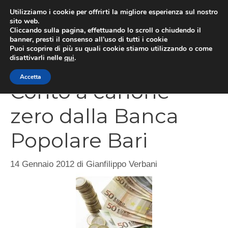
Vai
Utilizziamo i cookie per offrirti la migliore esperienza sul nostro
al
sito web.
Cliccando sulla pagina, effettuando lo scroll o chiudendo il
MEN
contenuto
banner, presti il consenso all’uso di tutti i cookie
Puoi scoprire di più su quali cookie stiamo utilizzando o come
disattivarli nelle
qui
.
Accetta
Conto a canone
zero dalla Banca
Popolare Bari
14 Gennaio 2012
di
Gianfilippo Verbani