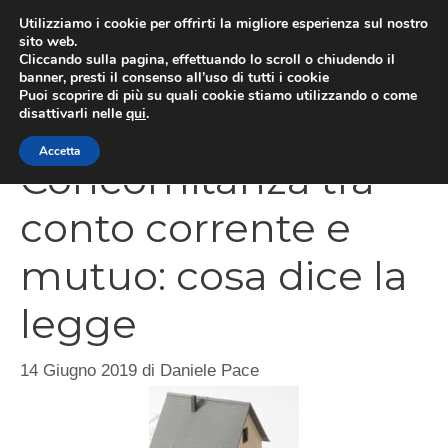
Vai
Utilizziamo i cookie per offrirti la migliore esperienza sul nostro
al
sito web.
Cliccando sulla pagina, effettuando lo scroll o chiudendo il
MEN
contenuto
banner, presti il consenso all’uso di tutti i cookie
Puoi scoprire di più su quali cookie stiamo utilizzando o come
disattivarli nelle
qui
.
Accetta
Concomitanza tra
conto corrente e
mutuo: cosa dice la
legge
14 Giugno 2019
di
Daniele Pace