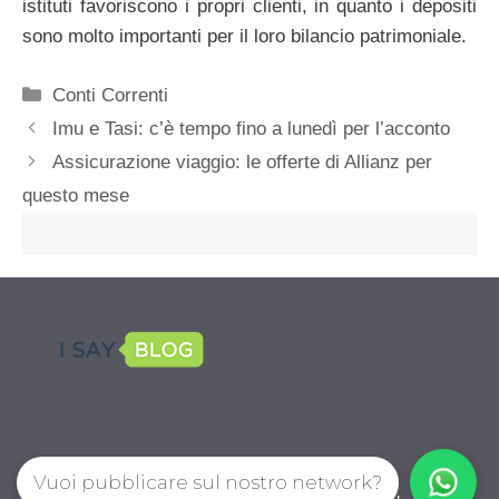
istituti favoriscono i propri clienti, in quanto i depositi
sono molto importanti per il loro bilancio patrimoniale.
Categorie
Conti Correnti
Imu e Tasi: c’è tempo fino a lunedì per l’acconto
Assicurazione viaggio: le offerte di Allianz per
questo mese
Vuoi pubblicare sul nostro network?