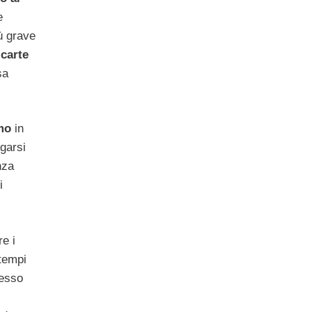
e
ù grave
e
carte
sa
mo
in
garsi
nza
i
re i
 tempi
pesso