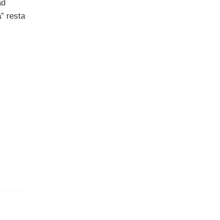
ad
a
” resta