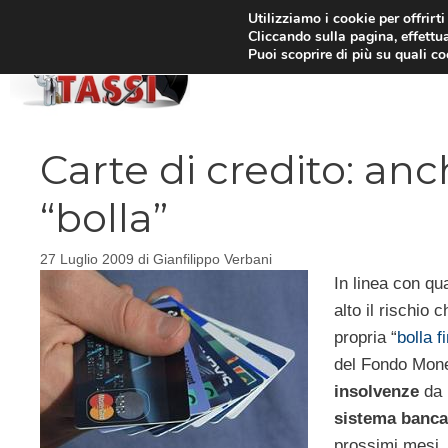
Vai
Utilizziamo i cookie per offrirt
Cliccando sulla pagina, effettua
al
Puoi scoprire di più su quali c
HOM
contenuto
Carte di credito: anc
“bolla”
27 Luglio 2009
di
Gianfilippo Verbani
In linea con qu
alto il rischio 
propria “
bolla f
del Fondo Monet
insolvenze
da 
sistema banca
prossimi mesi, 