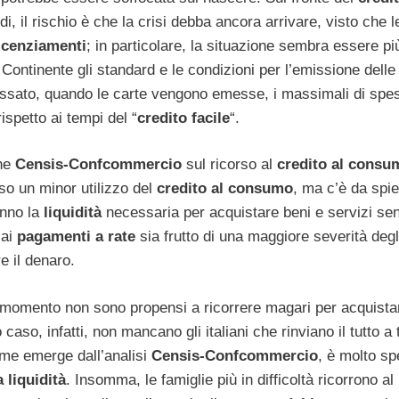
ndi, il rischio è che la crisi debba ancora arrivare, visto che l
icenziamenti
; in particolare, la situazione sembra essere pi
 Continente gli standard e le condizioni per l’emissione dell
 passato, quando le carte vengono emesse, i massimali di spe
spetto ai tempi del “
credito facile
“.
ne
Censis-Confcommercio
sul ricorso al
credito al consu
erso un minor utilizzo del
credito al consumo
, ma c’è da spie
anno la
liquidità
necessaria per acquistare beni e servizi se
 ai
pagamenti a rate
sia frutto di una maggiore severità degl
e il denaro.
esto momento non sono propensi a ricorrere magari per acquista
o caso, infatti, non mancano gli italiani che rinviano il tutto a
ome emerge dall’analisi
Censis-Confcommercio
, è molto s
 liquidità
. Insomma, le famiglie più in difficoltà ricorrono al