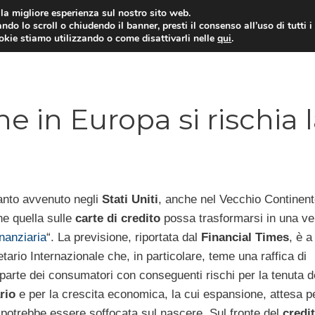
i la migliore esperienza sul nostro sito web.
ndo lo scroll o chiudendo il banner, presti il consenso all’uso di tutti i
ookie stiamo utilizzando o come disattivarli nelle
qui
.
E
CONTI CORRENTI
PRESTITI
MUTUI
he in Europa si rischia 
anto avvenuto negli
Stati Uniti
, anche nel Vecchio Continent
che quella sulle
carte di credito
possa trasformarsi in una ve
inanziaria
“. La previsione, riportata dal
Financial Times
, è a
ario Internazionale che, in particolare, teme una raffica di
parte dei consumatori con conseguenti rischi per la tenuta d
rio
e per la crescita economica, la cui espansione, attesa pe
potrebbe essere soffocata sul nascere. Sul fronte del
credit