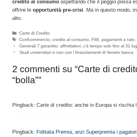
credito al consumo
aspettando che il peggio possa ess
offrire le
opportunità pre-crisi
. Ma in questo modo, in 
alto.
Categorie
Carte di Credito
Tag
Confcommercio
,
credito al consumo
,
FMI
,
pagamenti a rate
Generali 7 garantito: affrettatevi, c’è tempo solo fino al 31 lug
Studi universitari e non con i finanziamenti di Veneto banca
2 commenti su “Carte di credito
“bolla””
Pingback: Carte di credito: anche in Europa si rischia l
Pingback:
Fiditalia Premia, anzi Superpremia i pagator