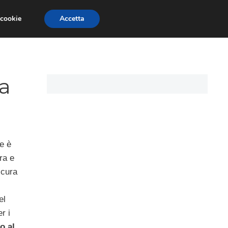
 cookie
Accetta
CARTE DI CREDITO
ASSICURAZIONI
la
e è
ra e
 cura
el
r i
o al