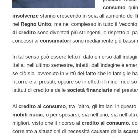
consumo
, qui
insolvenze
stanno crescendo in scia all’aumento dei
l
nel
Regno Unito
, ma nel complesso in tutto il Vecchio
di credito
sono diventati più stringenti, e rispetto al
concessi ai
consumatori
sono mediamente più bassi ri
In tal senso può essere letto il dato emerso dall’indagi
Italia; nell’ultimo semestre, infatti, dall’indagine è em
se ciò sia avvenuto in virtù del fatto che le famiglie h
ricorrere ai prestiti, oppure se in effetti il minor ricorso
istituti di credito e delle
società finanziarie
nel prestar
Al
credito al consumo
, tra l’altro, gli italiani in qu
mobili nuovi
, o per sposarsi; sia nell’uno, sia nell’altr
migliori, visto che il ricorso al
credito al consumo
, c
correlato a situazioni di necessità causate dalla
scarsa