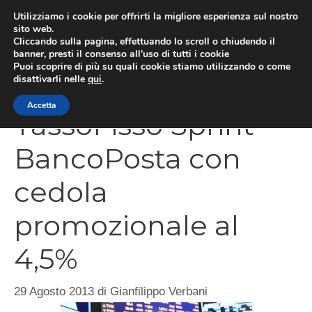
Vai
Utilizziamo i cookie per offrirti la migliore esperienza sul nostro
al
sito web.
Cliccando sulla pagina, effettuando lo scroll o chiudendo il
MEN
contenuto
banner, presti il consenso all’uso di tutti i cookie
Puoi scoprire di più su quali cookie stiamo utilizzando o come
disattivarli nelle
qui
.
Accetta
TassoFisso Sprint
BancoPosta con
cedola
promozionale al
4,5%
29 Agosto 2013
di
Gianfilippo Verbani