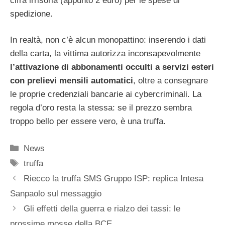
cifra irrisoria (appunto 2 euro) per le spese di
spedizione.
In realtà, non c’è alcun monopattino: inserendo i dati
della carta, la vittima autorizza inconsapevolmente
l’attivazione di abbonamenti occulti a servizi esteri
con prelievi mensili automatici
, oltre a consegnare
le proprie credenziali bancarie ai cybercriminali. La
regola d’oro resta la stessa: se il prezzo sembra
troppo bello per essere vero, è una truffa.
Categorie
News
Tag
truffa
Riecco la truffa SMS Gruppo ISP: replica Intesa
Sanpaolo sul messaggio
Gli effetti della guerra e rialzo dei tassi: le
prossime mosse della BCE