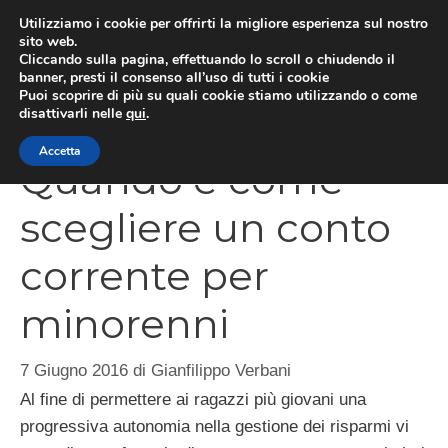
Vai
Utilizziamo i cookie per offrirti la migliore esperienza sul nostro
al
sito web.
Cliccando sulla pagina, effettuando lo scroll o chiudendo il
MEN
contenuto
banner, presti il consenso all’uso di tutti i cookie
Puoi scoprire di più su quali cookie stiamo utilizzando o come
disattivarli nelle
qui
.
Accetta
Quando e come
scegliere un conto
corrente per
minorenni
7 Giugno 2016
di
Gianfilippo Verbani
Al fine di permettere ai ragazzi più giovani una
progressiva autonomia nella gestione dei risparmi vi