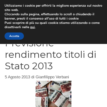
Vai
Utilizziamo i cookie per offrirti la migliore esperienza sul nostro
al
sito web.
Cliccando sulla pagina, effettuando lo scroll o chiudendo il
MEN
contenuto
banner, presti il consenso all’uso di tutti i cookie
Puoi scoprire di più su quali cookie stiamo utilizzando o come
disattivarli nelle
qui
.
Accetta
Previsione
rendimento titoli di
Stato 2013
5 Agosto 2013
di
Gianfilippo Verbani