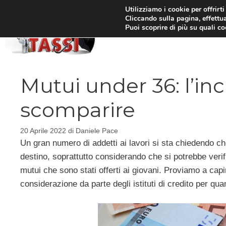
Vai
Utilizziamo i cookie per offrirt
Cliccando sulla pagina, effettua
al
Puoi scoprire di più su quali c
HOM
contenuto
Mutui under 36: l’inc
scomparire
20 Aprile 2022
di
Daniele Pace
Un gran numero di addetti ai lavori si sta chiedendo che
destino, soprattutto considerando che si potrebbe verifi
mutui che sono stati offerti ai giovani. Proviamo a capi
considerazione da parte degli istituti di credito per qua