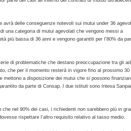
r parte dei casi all’interno dei contratti di mutuo ultradecen
ice avrà delle conseguenze notevoli sui mutui under 36 agevol
 di una categoria di mutui agevolati che vengono messi a
tà più bassa di 36 anni e vengono garantiti per l’80% da par
erie di problematiche che destano preoccupazione tra gli add
cato, che per il momento resterà in vigore fino al prossimo 30
 mettono a disposizione dei mutui che si possono finanziar
antito da parte di Consap. I due istituti sono Intesa Sanpao
 che nel 90% dei casi, i richiedenti non sarebbero più in gra
ovesse rispettare l’altro requisito relativo al tasso medio.