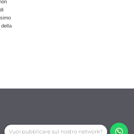
 non
di
esimo
 della
Vuoi pubblicare sul nostro network?