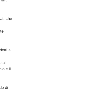
nali,
ati che
te
etti ai
e al
lo e il
do di