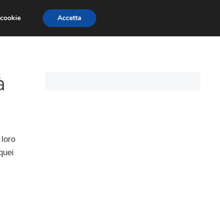
 cookie
Accetta
CARTE DI CREDITO
ASSICURAZIONI
à
 loro
quei