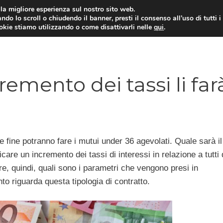
i la migliore esperienza sul nostro sito web.
ndo lo scroll o chiudendo il banner, presti il consenso all’uso di tutti i
ookie stiamo utilizzando o come disattivarli nelle
qui
.
E
CONTI CORRENTI
PRESTITI
MUTUI
remento dei tassi li far
 fine potranno fare i mutui under 36 agevolati. Quale sarà il
care un incremento dei tassi di interessi in relazione a tutti 
re, quindi, quali sono i parametri che vengono presi in
nto riguarda questa tipologia di contratto.