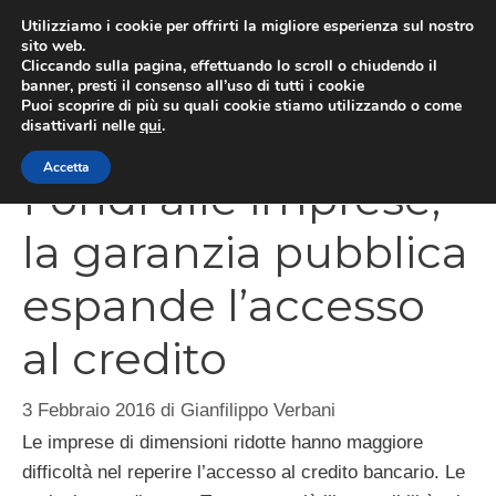
Vai
Utilizziamo i cookie per offrirti la migliore esperienza sul nostro
al
sito web.
Cliccando sulla pagina, effettuando lo scroll o chiudendo il
MEN
contenuto
banner, presti il consenso all’uso di tutti i cookie
Puoi scoprire di più su quali cookie stiamo utilizzando o come
disattivarli nelle
qui
.
Accetta
Fondi alle imprese,
la garanzia pubblica
espande l’accesso
al credito
3 Febbraio 2016
di
Gianfilippo Verbani
Le imprese di dimensioni ridotte hanno maggiore
difficoltà nel reperire l’accesso al credito bancario. Le